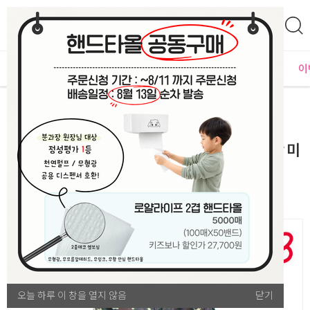
0
자체운영
MD추천
PLAYLAB
NEW
BEST
입점사별
이
영역/놀이
역할놀이
[호국보훈 감사 모음전] [캐스B] 플레이 역할의상 미
래의군인(18102)
오늘 하루 이 창을 열지 않음
오늘 하루 이 창을 열지 않음
닫기
닫기