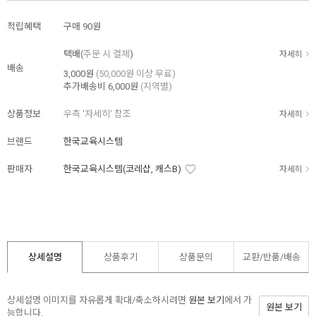
적립혜택
구매
90원
택배(
주문 시 결제
)
자세히
배송
3,000원
(50,000원 이상 무료)
추가배송비
6,000원
(지역별)
상품정보
우측 '자세히' 참조
자세히
브랜드
한국교육시스템
판매자
한국교육시스템(코레샵, 캐스B)
자세히
상세설명
상품후기
상품문의
교환/반품/
배송
상세설명 이미지를 자유롭게 확대/축소하시려면
원본 보기
에서 가
원본 보기
능합니다.