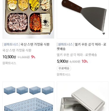
원파트너스
국산 스텐 가정용 식판
원파트너스
델키 우든 삼각 헤라 - 로
켓배송
국산 스텐 가정용 식판
델키 우든 삼각 헤라 - 로켓배송
10,500
9
원
11,500
원
%
5,900
10
원
6,500
원
%
원파트너스
무료배송
원파트너스