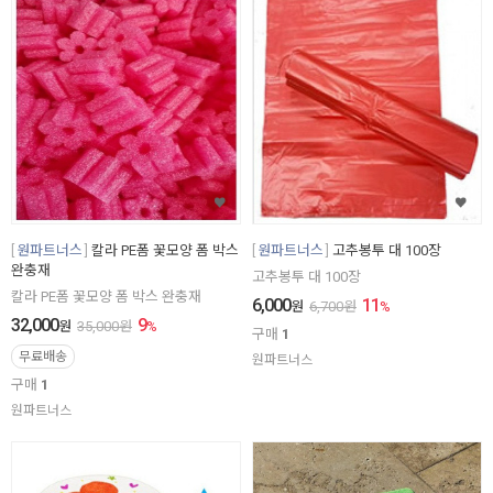
원파트너스
칼라 PE폼 꽃모양 폼 박스
원파트너스
고추봉투 대 100장
완충재
고추봉투 대 100장
칼라 PE폼 꽃모양 폼 박스 완충재
6,000
11
원
6,700
원
%
32,000
9
원
35,000
원
%
구매
1
무료배송
원파트너스
구매
1
원파트너스