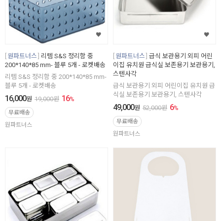
원파트너스
리템 S&S 정리함 중
원파트너스
급식 보관용기 외피 어린
200*140*85 mm- 블루 5개 - 로켓배송
이집 유치원 급식실 보존용기 보관용기,
스텐사각
리템 S&S 정리함 중 200*140*85 mm-
블루 5개 - 로켓배송
급식 보관용기 외피 어린이집 유치원 급
식실 보존용기 보관용기, 스텐사각
16,000
16
원
19,000
원
%
49,000
6
원
52,000
원
%
무료배송
무료배송
원파트너스
원파트너스