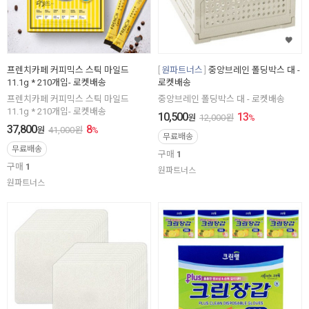
프렌치카페 커피믹스 스틱 마일드
원파트너스
중앙브레인 폴딩박스 대 -
11.1g * 210개입- 로켓배송
로켓배송
프렌치카페 커피믹스 스틱 마일드
중앙브레인 폴딩박스 대 - 로켓배송
11.1g * 210개입- 로켓배송
10,500
13
원
12,000
원
%
37,800
8
원
41,000
원
%
무료배송
무료배송
구매
1
구매
1
원파트너스
원파트너스