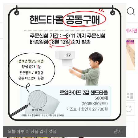
0
영
MD추천
PLAYLAB
NEW
BEST
입점사별
이벤트 게시판
2,403
신규등록순
개
생활/비품
오늘 하루 이 창을 열지 않음
오늘 하루 이 창을 열지 않음
닫기
닫기