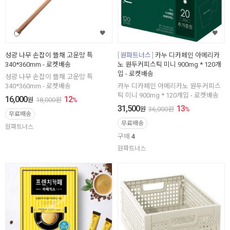
성광 나무 손잡이 뜰채 고운망 특
원파트너스
카누 디카페인 아메리카
340*360mm - 로켓배송
노 원두커피스틱 미니 900mg * 120개
입 - 로켓배송
성광 나무 손잡이 뜰채 고운망 특
340*360mm - 로켓배송
카누 디카페인 아메리카노 원두커피스
틱 미니 900mg * 120개입 - 로켓배송
16,000
12
원
18,000
원
%
31,500
13
원
36,000
원
%
무료배송
무료배송
원파트너스
구매
4
원파트너스