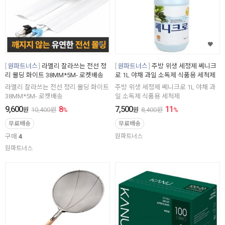
원파트너스
라멜리 잘라쓰는 전선 정
원파트너스
주방 위생 세정제 쎄니크
리 몰딩 화이트 38MM*5M- 로켓배송
로 1L 야채 과일 소독제 식품용 세척제
라멜리 잘라쓰는 전선 정리 몰딩 화이트
주방 위생 세정제 쎄니크로 1L 야채 과
38MM*5M- 로켓배송
일 소독제 식품용 세척제
9,600
8
7,500
11
원
10,400
원
%
원
8,400
원
%
무료배송
무료배송
구매
4
원파트너스
원파트너스