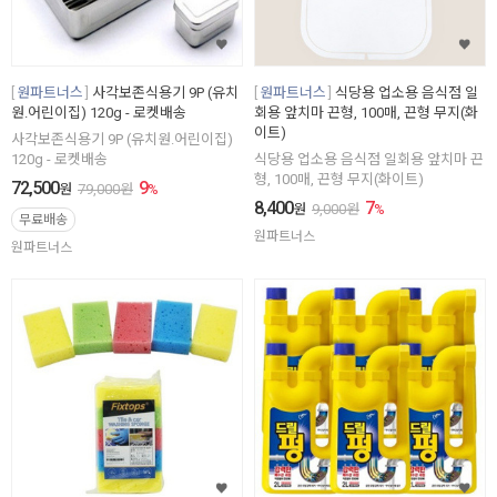
원파트너스
사각보존식용기 9P (유치
원파트너스
식당용 업소용 음식점 일
원.어린이집) 120g - 로켓배송
회용 앞치마 끈형, 100매, 끈형 무지(화
이트)
사각보존식용기 9P (유치원.어린이집)
120g - 로켓배송
식당용 업소용 음식점 일회용 앞치마 끈
형, 100매, 끈형 무지(화이트)
72,500
9
원
79,000
원
%
8,400
7
원
9,000
원
%
무료배송
원파트너스
원파트너스