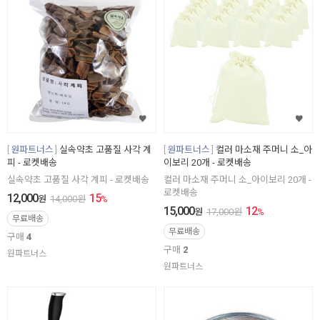
원파트너스
실속약초 고품질 사각 계
원파트너스
컬러 마소재 주머니 소_아
피 - 로켓배송
이보리 20개 - 로켓배송
실속약초 고품질 사각 계피 - 로켓배송
컬러 마소재 주머니 소_아이보리 20개 -
로켓배송
12,000
15
원
14,000
원
%
15,000
12
원
17,000
원
%
무료배송
무료배송
구매
4
구매
2
원파트너스
원파트너스