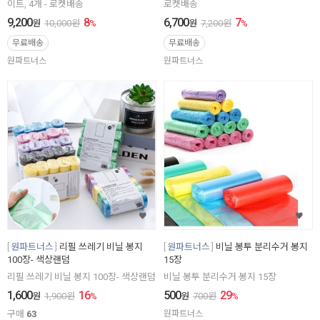
이트, 4개 - 로켓배송
로켓배송
9,200
8
6,700
7
원
10,000
원
%
원
7,200
원
%
무료배송
무료배송
원파트너스
원파트너스
원파트너스
리필 쓰레기 비닐 봉지
원파트너스
비닐 봉투 분리수거 봉지
100장- 색상랜덤
15장
리필 쓰레기 비닐 봉지 100장- 색상랜덤
비닐 봉투 분리수거 봉지 15장
1,600
16
500
29
원
1,900
원
%
원
700
원
%
구매
63
원파트너스