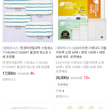
원파트너스
한경희생활과학 스팀청소
원파트너스
EZn이지엔 스탠다드 더블
기 HESM-D1300WT 물걸레 청소포 4
지퍼백 소형 60매 + 중형 100매 + 대형
매 호환품
40매 세트 -로켓배송
한경희생활과학 스팀청소기 HESM-
EZn이지엔 스탠다드 더블지퍼백 소형
D1300WT 물걸레 청소포 4매 호환품
60매 + 중형 100매 + 대형 40매 세트 -
로켓배송
17,500
8
원
19,000
원
%
26,500
12
원
30,000
원
%
원파트너스
무료배송
구매
4
원파트너스