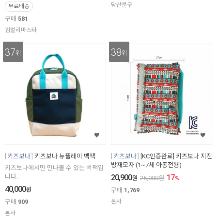
당산문구
무료배송
구매
581
킴벌리마스타
37
38
위
위
키즈보나
키즈보나 뉴플레이 백팩
키즈보나
[KC인증완료] 키즈보나 지진
방재모자 (1~7세 아동전용)
키즈보나에서만 만나볼 수 있는 백팩입
니다.
20,900
17
원
25,000
원
%
40,000
원
구매
1,769
구매
909
본사
본사