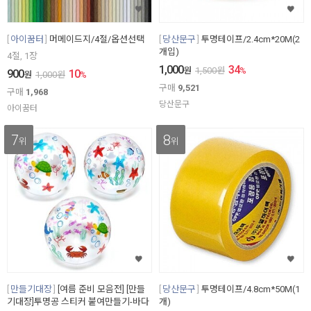
아이꿈터
머메이드지/4절/옵션선택
당산문구
투명테이프/2.4cm*20M(2
개입)
4절, 1장
1,000
34
원
1,500
원
%
900
10
원
1,000
원
%
구매
9,521
구매
1,968
당산문구
아이꿈터
7
8
위
위
만들기대장
[여름 준비 모음전] [만들
당산문구
투명테이프/4.8cm*50M(1
기대장]투명공 스티커 붙여만들기-바다
개)