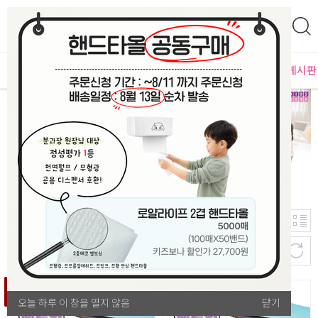
0
영
MD추천
PLAYLAB
NEW
BEST
입점사별
이벤트 게시판
TOP 100
100
판매량순
개
1
2
위
위
오늘 하루 이 창을 열지 않음
오늘 하루 이 창을 열지 않음
닫기
닫기