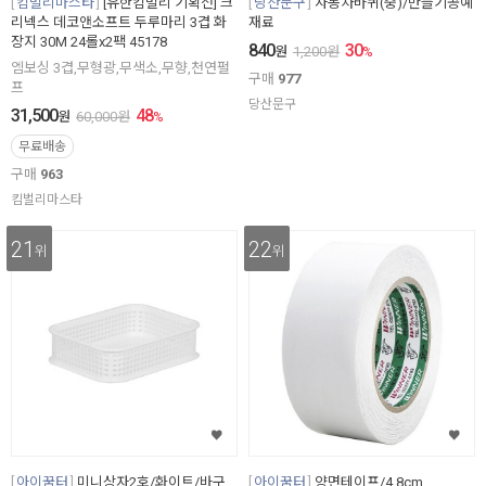
킴벌리마스타
[유한킴벌리 기획전] 크
당산문구
자동차바퀴(중)/만들기공예
리넥스 데코앤소프트 두루마리 3겹 화
재료
장지 30M 24롤x2팩 45178
840
30
원
1,200
원
%
엠보싱 3겹,무형광,무색소,무향,천연펄
구매
977
프
당산문구
31,500
48
원
60,000
원
%
무료배송
구매
963
킴벌리마스타
21
22
위
위
아이꿈터
미니상자2호/화이트/바구
아이꿈터
양면테이프/4.8cm