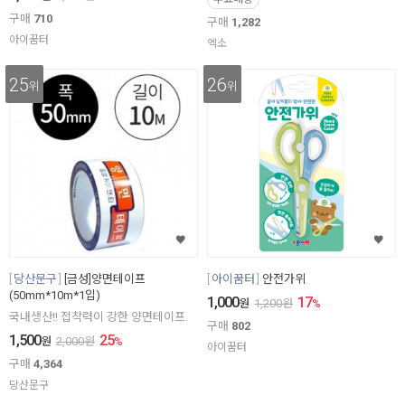
구매
710
구매
1,282
아이꿈터
엑소
25
26
위
위
당산문구
[금성]양면테이프
아이꿈터
안전가위
(50mm*10m*1입)
1,000
17
원
1,200
원
%
국내생산!! 접착력이 강한 양면테이프.
구매
802
1,500
25
원
2,000
원
%
아이꿈터
구매
4,364
당산문구