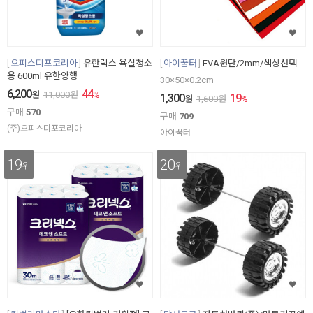
오피스디포코리아
유한락스 욕실청소
아이꿈터
EVA원단/2mm/색상선택
용 600ml 유한양행
30×50×0.2cm
6,200
44
원
11,000
원
%
1,300
19
원
1,600
원
%
구매
570
구매
709
(주)오피스디포코리아
아이꿈터
19
20
위
위