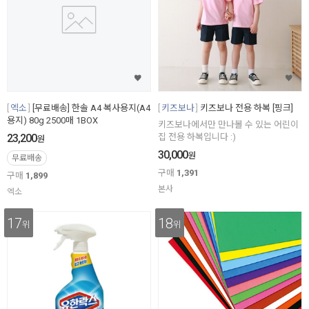
엑소
[무료배송] 한솔 A4 복사용지(A4
키즈보나
키즈보나 전용 하복 [핑크]
용지) 80g 2500매 1BOX
키즈보나에서만 만나볼 수 있는 어린이
23,200
집 전용 하복입니다 :)
원
30,000
원
무료배송
구매
1,391
구매
1,899
본사
엑소
17
18
위
위