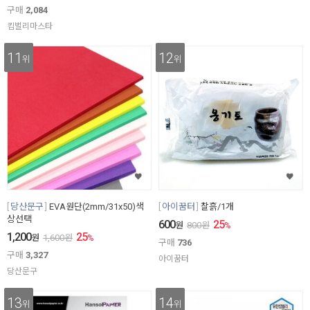
구매
2,084
킴벌리마스타
11
12
위
위
당산문구
EVA원단(2mm/31x50)색
아이꿈터
찰흙/1개
상선택
600
25
원
800
원
%
1,200
25
원
1,600
원
%
구매
736
구매
3,327
아이꿈터
당산문구
13
14
위
위