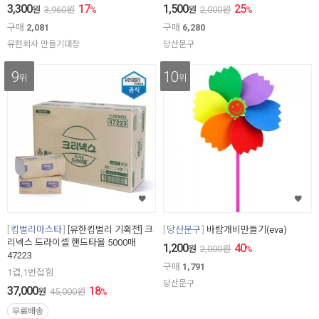
3,300
17
1,500
25
원
3,960
원
%
원
2,000
원
%
구매
2,081
구매
6,280
유한회사 만들기대장
당산문구
9
10
위
위
킴벌리마스타
[유한킴벌리 기획전] 크
당산문구
바람개비만들기(eva)
리넥스 드라이셀 핸드타올 5000매
1,200
40
원
2,000
원
%
47223
구매
1,791
1겹,1번접힘
당산문구
37,000
18
원
45,000
원
%
무료배송