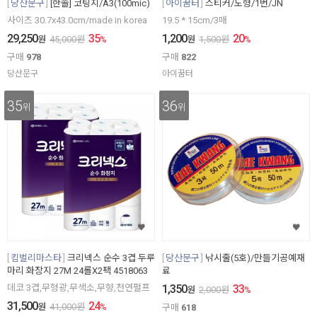
당산문구
[한솔] 코팅지/A3(100mic)
아이꿈터
스티커/도형/1번/JN
사이즈 30.7x43.0cm/made in korea
19.5 * 15cm/3매
29,250
35
1,200
20
원
45,000
원
%
원
1,500
원
%
구매
978
구매
822
당산문구
아이꿈터
35
36
위
위
킴벌리마스타
크리넥스 순수 3겹 두루
당산문구
낚시줄(5호)/만들기공예재
마리 화장지 27M 24롤X2팩 4518063
료
데코 3겹,무형광,무색소,무향,천연펄프
1,350
33
원
2,000
원
%
31,500
24
원
41,000
원
%
구매
618