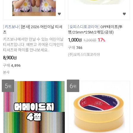
키즈보나
[본사] 2026 어린이날 티셔
오피스디포코리아
OPP테이프(투
츠
명/25mm*25M/2개입/금성)
키즈보나에서만 만날 수 있는 어린이날
1,000
17
원
1,200
원
%
티셔츠입니다. 예쁘고 귀여운 디자인의
구매
746
티셔츠와 하의를 만나보세요.
(주)오피스디포코리아
8,900
원
구매
4,896
본사
5
6
위
위