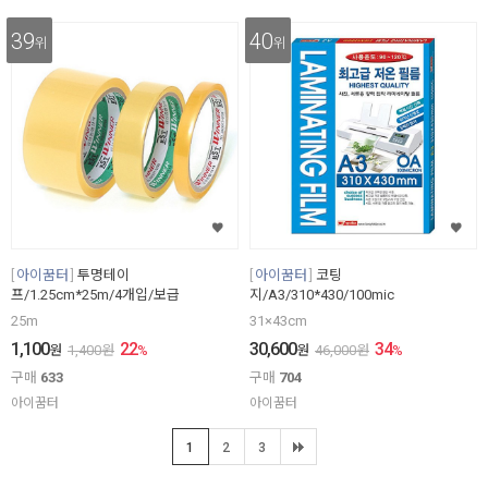
39
40
위
위
아이꿈터
투명테이
아이꿈터
코팅
프/1.25cm*25m/4개입/보급
지/A3/310*430/100mic
25m
31×43cm
1,100
22
30,600
34
원
1,400
원
%
원
46,000
원
%
구매
633
구매
704
아이꿈터
아이꿈터
1
2
3