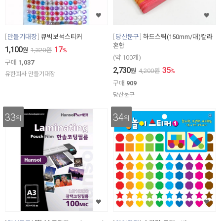
만들기대장
큐빅보석스티커
당산문구
하드스틱(150mm/대)칼라
혼합
1,100
17
원
1,320
원
%
(약 100개)
구매
1,037
2,730
35
원
4,200
원
%
유한회사 만들기대장
구매
909
당산문구
33
34
위
위