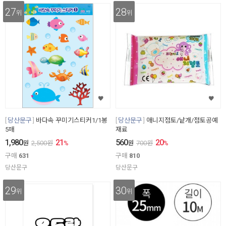
27
28
위
위
당산문구
바다속 꾸미기스티커1/1봉
당산문구
애니지점토/낱개/점토공예
5매
재료
1,980
21
560
20
원
2,500
원
%
원
700
원
%
구매
631
구매
810
당산문구
당산문구
29
30
위
위