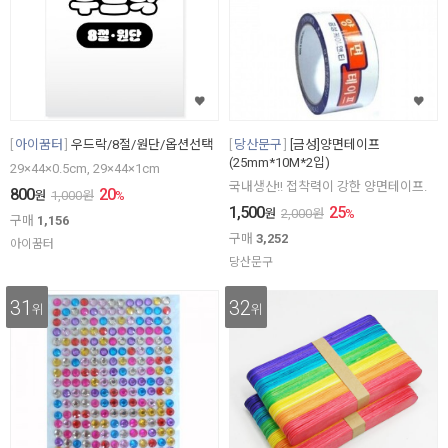
아이꿈터
우드락/8절/원단/옵션선택
당산문구
[금성]양면테이프
(25mm*10M*2입)
29×44×0.5cm, 29×44×1cm
국내생산!! 접착력이 강한 양면테이프.
800
20
원
1,000
원
%
1,500
25
원
2,000
원
%
구매
1,156
구매
3,252
아이꿈터
당산문구
31
32
위
위