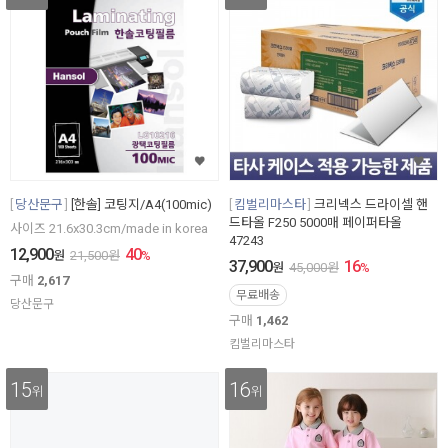
당산문구
[한솔] 코팅지/A4(100mic)
킴벌리마스타
크리넥스 드라이셀 핸
드타올 F250 5000매 페이퍼타올
사이즈 21.6x30.3cm/made in korea
47243
12,900
40
원
21,500
원
%
37,900
16
원
45,000
원
%
구매
2,617
무료배송
당산문구
구매
1,462
킴벌리마스타
15
16
위
위