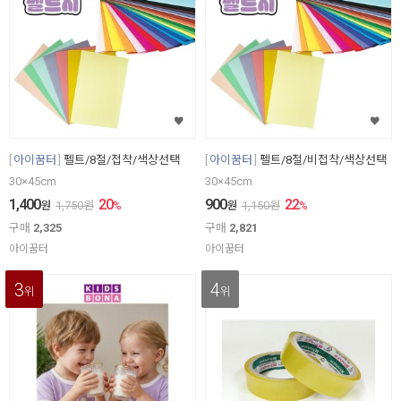
아이꿈터
펠트/8절/접착/색상선택
아이꿈터
펠트/8절/비접착/색상선택
30×45cm
30×45cm
1,400
20
900
22
원
1,750
원
%
원
1,150
원
%
구매
2,325
구매
2,821
아이꿈터
아이꿈터
3
4
위
위