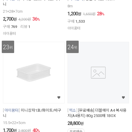
니
8m
21×28×7cm
1,200
28
원
1,650
원
%
2,700
36
원
4,200
원
%
구매
1,533
구매
769
리뷰
1
아이꿈터
아이꿈터
23
24
위
위
아이꿈터
미니상자1호/화이트/바구
엑소
[무료배송] 더블에이 A4 복사용
니
지(A4용지) 80g 2500매 1BOX
15.5×22×5cm
28,800
원
1,700
40
원
2,800
원
%
무료배송