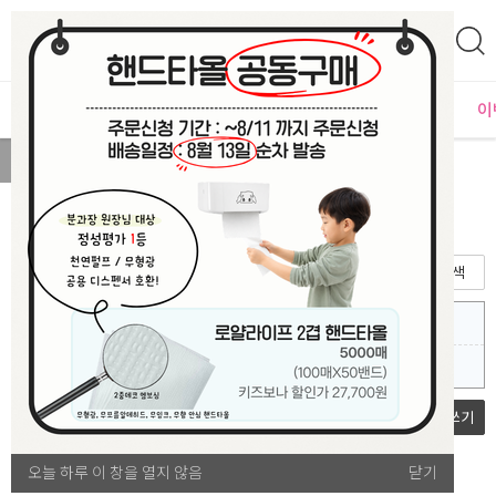
0
자체운영
MD추천
PLAYLAB
NEW
BEST
입점사별
이
MENU
구매대행 문의
검색
대량구매 시 할인 되나요?
[견적 문의]
답변완료
이미현 (비회원)
2021.10.20
구매대행 문의
쓰기
오늘 하루 이 창을 열지 않음
오늘 하루 이 창을 열지 않음
닫기
닫기