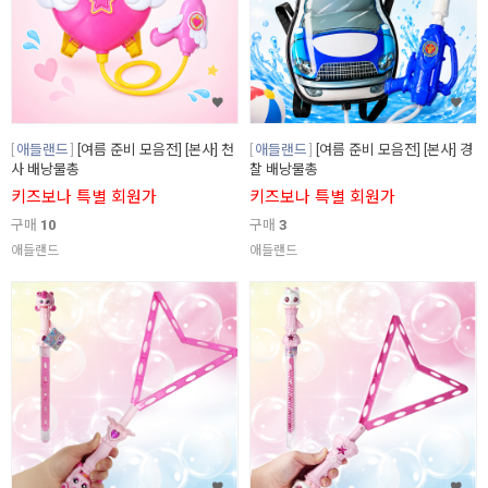
애들랜드
[여름 준비 모음전] [본사] 천
애들랜드
[여름 준비 모음전] [본사] 경
사 배낭물총
찰 배낭물총
키즈보나 특별 회원가
키즈보나 특별 회원가
구매
10
구매
3
애들랜드
애들랜드