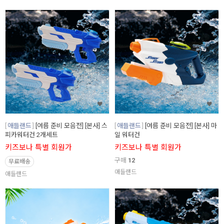
애들랜드
[여름 준비 모음전] [본사] 스
애들랜드
[여름 준비 모음전] [본사] 마
피카워터건 2개세트
일 워터건
키즈보나 특별 회원가
키즈보나 특별 회원가
구매
12
무료배송
애들랜드
애들랜드