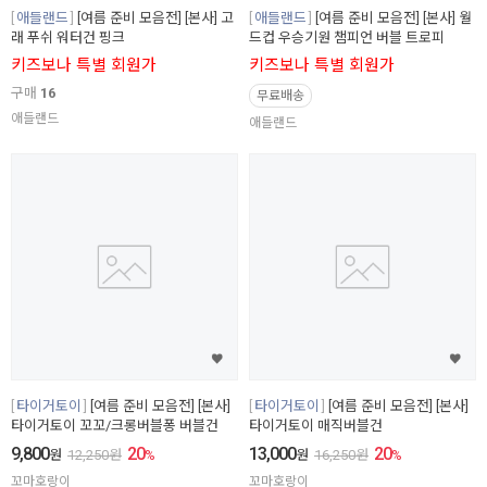
애들랜드
[여름 준비 모음전] [본사] 고
애들랜드
[여름 준비 모음전] [본사] 월
래 푸쉬 워터건 핑크
드컵 우승기원 챔피언 버블 트로피
키즈보나 특별 회원가
키즈보나 특별 회원가
구매
16
무료배송
애들랜드
애들랜드
타이거토이
[여름 준비 모음전] [본사]
타이거토이
[여름 준비 모음전] [본사]
타이거토이 꼬꼬/크롱버블퐁 버블건
타이거토이 매직버블건
9,800
20
13,000
20
원
12,250
원
%
원
16,250
원
%
꼬마호랑이
꼬마호랑이