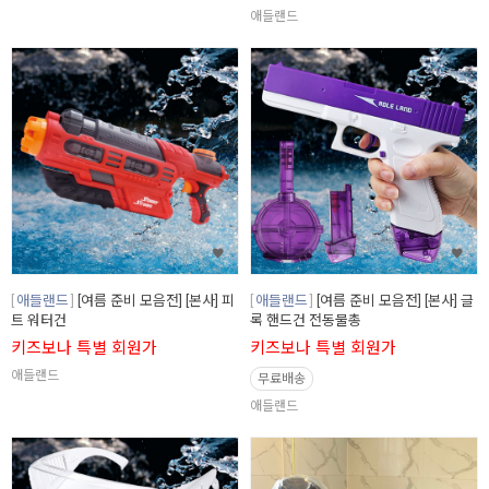
애들랜드
애들랜드
[여름 준비 모음전] [본사] 피
애들랜드
[여름 준비 모음전] [본사] 글
트 워터건
록 핸드건 전동물총
키즈보나 특별 회원가
키즈보나 특별 회원가
애들랜드
무료배송
애들랜드