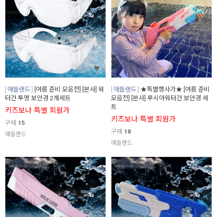
애들랜드
[여름 준비 모음전] [본사] 워
애들랜드
★특별행사가★ [여름 준비
터건 투명 보안경 2개세트
모음전] [본사] 루시아워터건 보안경 세
트
키즈보나 특별 회원가
키즈보나 특별 회원가
구매
15
구매
18
애들랜드
애들랜드