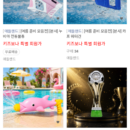
애들랜드
[여름 준비 모음전] [본사] 누
애들랜드
[여름 준비 모음전] [본사] 카
비아 전동물총
프 워터건
키즈보나 특별 회원가
키즈보나 특별 회원가
구매
34
무료배송
애들랜드
애들랜드