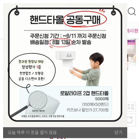
0
영
MD추천
PLAYLAB
NEW
BEST
입점사별
이벤트 게시판
75
신규등록순
개
버블건/물총
오늘 하루 이 창을 열지 않음
오늘 하루 이 창을 열지 않음
닫기
닫기