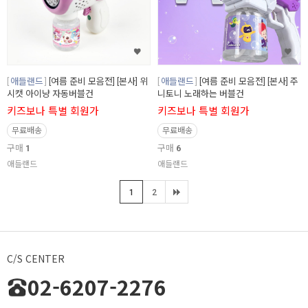
애들랜드
[여름 준비 모음전] [본사] 위
애들랜드
[여름 준비 모음전] [본사] 주
시캣 아이냥 자동버블건
니토니 노래하는 버블건
키즈보나 특별 회원가
키즈보나 특별 회원가
무료배송
무료배송
구매
1
구매
6
애들랜드
애들랜드
1
2
C/S CENTER
02-6207-2276