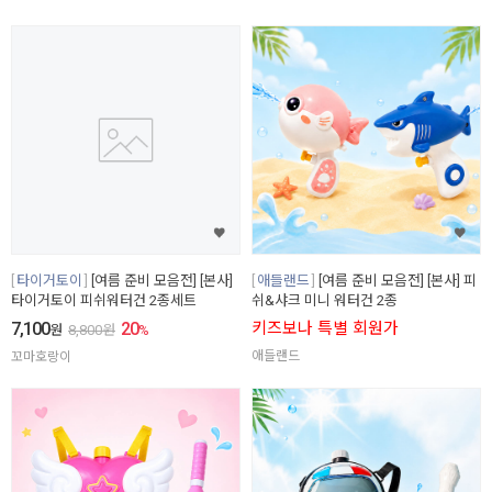
타이거토이
[여름 준비 모음전] [본사]
애들랜드
[여름 준비 모음전] [본사] 피
타이거토이 피쉬워터건 2종세트
쉬&샤크 미니 워터건 2종
7,100
20
키즈보나 특별 회원가
원
8,800
원
%
애들랜드
꼬마호랑이