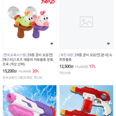
한국교육시스템
[여름 준비 모음전]
국민서관
[여름 준비 모음전] [본사] 슈
[캐스비]스포츠 애벌레 자동물총 분홍,
퍼짱물총
초록 (색상 선택)
12,500
17
원
15,000
원
%
15,200
20
원
19,000
원
%
국민서관
한국교육시스템(코레샵, 캐스B)