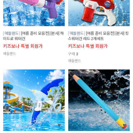
애들랜드
[여름 준비 모음전] [본사] 하
애들랜드
[여름 준비 모음전] [본사] 킹
이드로 워터건
스워터건 레드 2개세트
키즈보나 특별 회원가
키즈보나 특별 회원가
애들랜드
구매
2
애들랜드