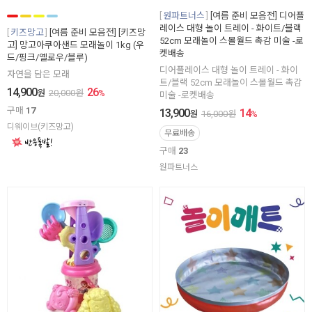
원파트너스
[여름 준비 모음전] 디어플
레이스 대형 놀이 트레이 - 화이트/블랙
키즈망고
[여름 준비 모음전] [키즈망
52cm 모래놀이 스몰월드 촉감 미술 -로
고] 망고아쿠아샌드 모래놀이 1kg (우
켓배송
드/핑크/옐로우/블루)
디어플레이스 대형 놀이 트레이 - 화이
자연을 담은 모래
트/블랙 52cm 모래놀이 스몰월드 촉감
14,900
26
원
20,000
원
%
미술 -로켓배송
구매
17
13,900
14
원
16,000
원
%
디웨이브(키즈망고)
무료배송
구매
23
원파트너스