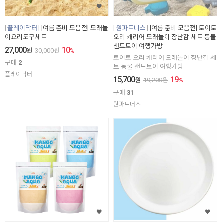
플레이닥터
[여름 준비 모음전] 모래놀
원파트너스
[여름 준비 모음전] 토이토
이요리도구세트
오리 캐리어 모래놀이 장난감 세트 동물
샌드토이 여행가방
27,000
10
원
30,000
원
%
토이토 오리 캐리어 모래놀이 장난감 세
구매
2
트 동물 샌드토이 여행가방
플레이닥터
15,700
19
원
19,200
원
%
구매
31
원파트너스