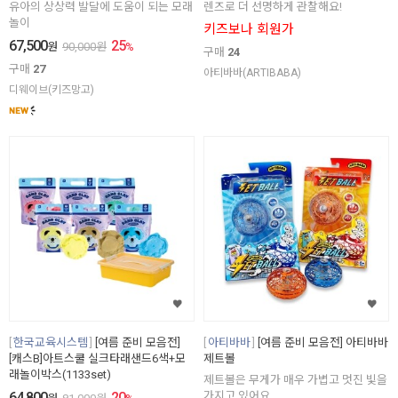
유아의 상상력 발달에 도움이 되는 모래
렌즈로 더 선명하게 관찰해요!
놀이
키즈보나 회원가
67,500
25
원
90,000
원
%
구매
24
구매
27
아티바바(ARTIBABA)
디웨이브(키즈망고)
한국교육시스템
[여름 준비 모음전]
아티바바
[여름 준비 모음전] 아티바바
[캐스B]아트스쿨 실크타래샌드6색+모
제트볼
래놀이박스(1133set)
제트볼은 무게가 매우 가볍고 멋진 빛을
64,800
20
가지고 있어요