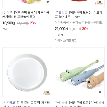
컬러룬
[여름 준비 모음전] 새콤달콤
키즈망고
[여름 준비 모음전] [키즈망
캐치티니핑 모래놀이 통형
고] 놀이매트 135cm
10,900
23
여러활동에 사용하는 다용도 놀이매트
원
14,000
원
%
21,000
30
원
30,000
원
%
컬러룬
구매
9
디웨이브(키즈망고)
키즈망고
[여름 준비 모음전] [키즈망
아티바바
[여름 준비 모음전] 아티바바