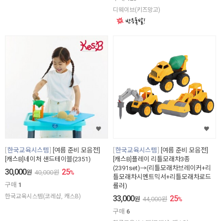
디웨이브(키즈망고)
한국교육시스템
[여름 준비 모음전]
한국교육시스템
[여름 준비 모음전]
[캐스B]네이처 샌드테이블(2351)
[캐스B]플레이 리틀모래차3종
(2391set)→(리틀모래차브레이커+리
30,000
25
원
40,000
원
%
틀모래차시멘트믹서+리틀모래차로드
구매
1
롤러)
한국교육시스템(코레샵, 캐스B)
33,000
25
원
44,000
원
%
구매
6