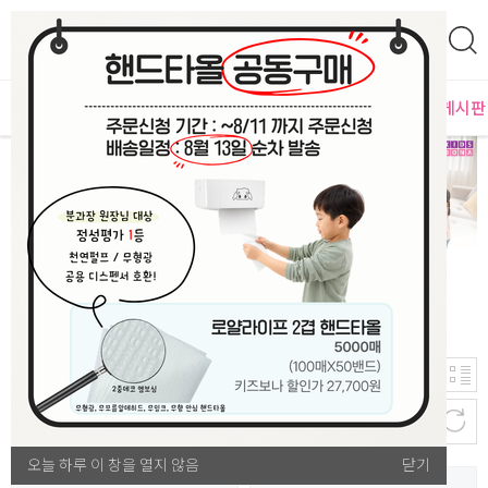
0
영
MD추천
PLAYLAB
NEW
BEST
입점사별
이벤트 게시판
22
신규등록순
개
바다/모래놀이 용품
오늘 하루 이 창을 열지 않음
오늘 하루 이 창을 열지 않음
닫기
닫기