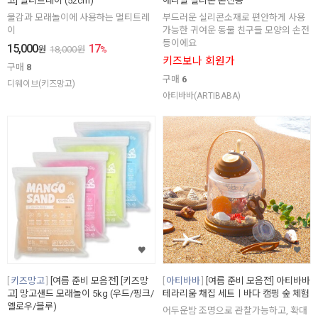
고] 멀티트레이 (52cm)
애니멀 실리콘 손전등
물감과 모래놀이에 사용하는 멀티트레
부드러운 실리콘소재로 편안하게 사용
이
가능한 귀여운 동물 친구들 모양의 손전
등이에요
15,000
17
원
18,000
원
%
키즈보나 회원가
구매
8
구매
6
디웨이브(키즈망고)
아티바바(ARTIBABA)
키즈망고
[여름 준비 모음전] [키즈망
아티바바
[여름 준비 모음전] 아티바바
고] 망고샌드 모래놀이 5kg (우드/핑크/
테라리움 채집 세트ㅣ바다 캠핑 숲 체험
옐로우/블루)
어두운밤 조명으로 관찰가능하고, 확대