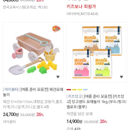
원
81,000
원
%
키즈보나 회원가
한국교육시스템(코레샵, 캐스B)
아티바바(ARTIBABA)
아이꿈터
[여름 준비 모음전] 웨건모래
놀이
키즈망고
[여름 준비 모음전] [키즈망
웨건 31×35×17cm,대형삽,양동이,물조
고] 망고샌드 모래놀이 1kg (우드/핑크/
리개,미니갈퀴,미니삽,몰드4종
옐로우/블루)
24,700
26
자연을 담은 모래
원
33,000
원
%
14,900
26
원
20,000
원
%
아이꿈터
구매
423