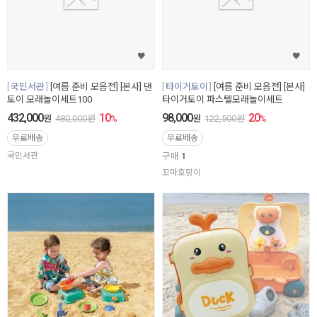
국민서관
[여름 준비 모음전] [본사] 댄
타이거토이
[여름 준비 모음전] [본사]
토이 모래놀이세트100
타이거토이 파스텔모래놀이세트
432,000
10
98,000
20
원
480,000
원
%
원
122,500
원
%
무료배송
무료배송
국민서관
구매
1
꼬마호랑이