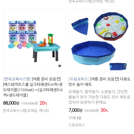
한국교육시스템(코레샵, 캐스B)
한국교육시스템
[여름 준비 모음전]
드림오피스
[여름 준비 모음전] 다용도
[캐스B]아트스쿨 실크타래샌드6색+샌
방수 놀이 매트
드테이블(1135set)→(실크타래샌드6
모래놀이, 블럭놀이, 소꿉놀이, 간단한
색+샌드테이블)
물놀이 등이 가능한 다용도 방수 매트로
88,000
20
접어서 보관하기 편해요.
원
110,000
원
%
7,000
30
원
10,000
원
%
한국교육시스템(코레샵, 캐스B)
구매
12
드림오피스