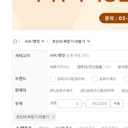
1
2
카테고리
사무/행정
(6개 카테고리)
사무기기
862
컴퓨터/전산용품
1101
문서관
브랜드
오피스디포코리아
오피스넥스
판매자
(주)오피스넥스
(주)오피스디포코리아
당
상세
가격
~
적용
프린터·복합기·라벨기