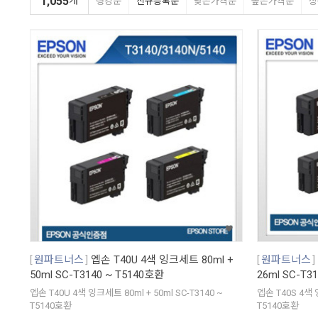
1,055
개
랭킹순
신규등록순
낮은가격순
높은가격순
상
원파트너스
엡손 T40U 4색 잉크세트 80ml +
원파트너스
50ml SC-T3140 ~ T5140호환
26ml SC-T3
엡손 T40U 4색 잉크세트 80ml + 50ml SC-T3140 ~
엡손 T40S 4색 잉
T5140호환
T5140호환