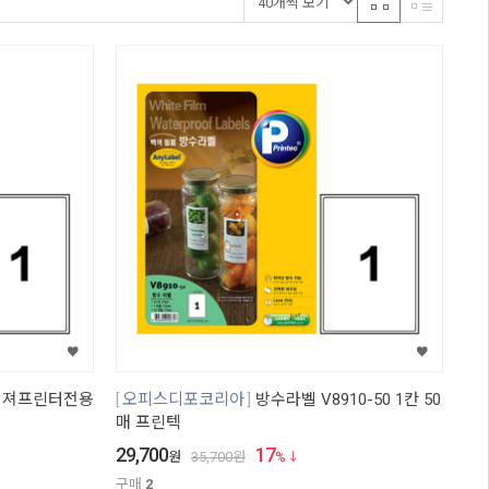
이져프린터전용
오피스디포코리아
방수라벨 V8910-50 1칸 50
매 프린텍
29,700
17
원
35,700
원
%
구매
2