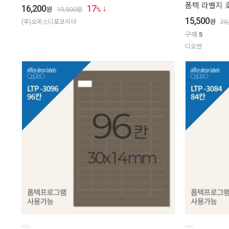
폼텍 라벨지 호환
16,200
17
원
19,500
원
%
15,500
원
20
(주)오피스디포코리아
구매
5
디오엔