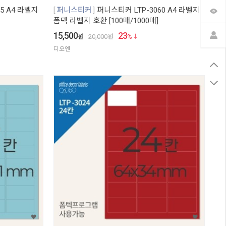
5 A4 라벨지
퍼니스티커
퍼니스티커 LTP-3060 A4 라벨지
폼텍 라벨지 호환 [100매/1000매]
15,500
23
원
20,000
원
%
디오엔