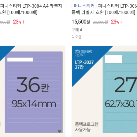
퍼니스티커 LTP-3084 A4 라벨지
퍼니스티커
퍼니스티커 LTP-306
 [100매/1000매]
폼텍 라벨지 호환 [100매/1000매]
23
15,500
23
,000
원
%
원
20,000
원
%
구매
4
디오엔