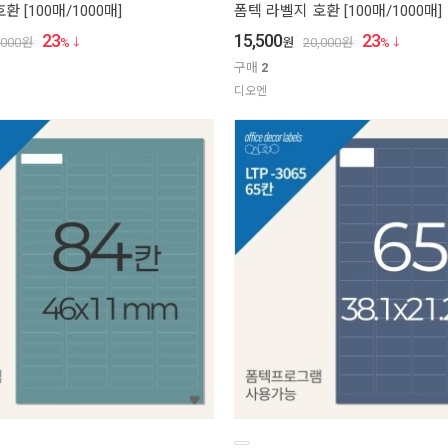
 [100매/1000매]
폼텍 라벨지 호환 [100매/1000매]
23
15,500
23
,000
원
%
원
20,000
원
%
구매
2
디오엔