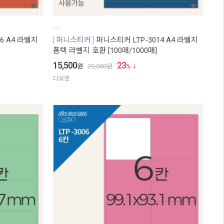
6 A4 라벨지
퍼니스티커
퍼니스티커 LTP-3014 A4 라벨지
폼텍 라벨지 호환 [100매/1000매]
15,500
23
원
20,000
원
%
디오엔