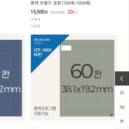
폼텍 라벨지 호환 [100매/1000매]
15,500
23
원
20,000
원
%
구매
1
디오엔