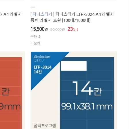
7 A4 라벨지
퍼니스티커
퍼니스티커 LTP-3024 A4 라벨지
폼텍 라벨지 호환 [100매/1000매]
15,500
23
원
20,000
원
%
구매
2
디오엔