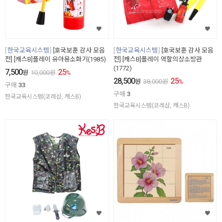
한국교육시스템
[호국보훈 감사 모음
한국교육시스템
[호국보훈 감사 모음
전] [캐스B]플레이 유아용소화기(1985)
전] [캐스B]플레이 역할의상소방관
(1772)
7,500
25
원
10,000
원
%
28,500
25
원
38,000
원
%
구매
33
구매
3
한국교육시스템(코레샵, 캐스B)
한국교육시스템(코레샵, 캐스B)