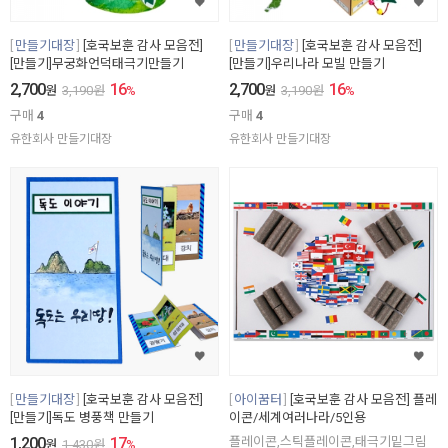
만들기대장
[호국보훈 감사 모음전]
만들기대장
[호국보훈 감사 모음전]
[만들기]무궁화언덕태극기만들기
[만들기]우리나라 모빌 만들기
2,700
16
2,700
16
원
3,190
원
%
원
3,190
원
%
구매
4
구매
4
유한회사 만들기대장
유한회사 만들기대장
만들기대장
[호국보훈 감사 모음전]
아이꿈터
[호국보훈 감사 모음전] 플레
[만들기]독도 병풍책 만들기
이콘/세계여러나라/5인용
1,200
17
플레이콘,스틱플레이콘,태극기밑그림
원
1,430
원
%