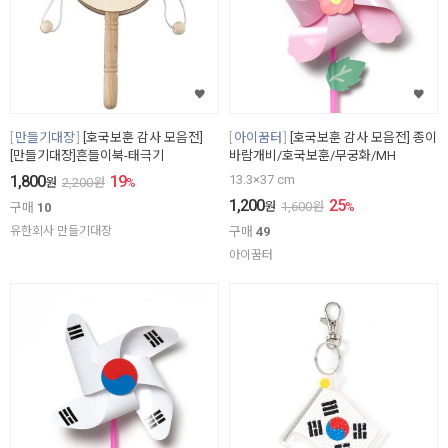
만들기대장
[호국보훈 감사 모음전]
아이꿈터
[호국보훈 감사 모음전] 종이
[만들기대장]흔들이북-태극기
바람개비/호국보훈/무궁화/MH
1,800
19
13.3×37 cm
원
2,200
원
%
1,200
25
원
1,600
원
%
구매
10
유한회사 만들기대장
구매
49
아이꿈터