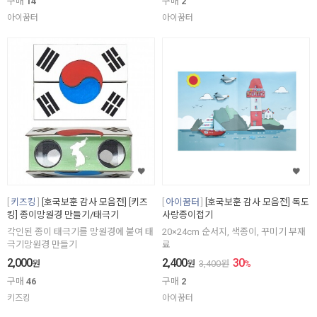
구매
14
구매
2
아이꿈터
아이꿈터
키즈킹
[호국보훈 감사 모음전] [키즈
아이꿈터
[호국보훈 감사 모음전] 독도
킹] 종이망원경 만들기/태극기
사랑종이접기
각인된 종이 태극기를 망원경에 붙여 태
20×24cm 순서지, 색종이, 꾸미기 부재
극기망원경 만들기
료
2,000
2,400
30
원
원
3,400
원
%
구매
46
구매
2
키즈킹
아이꿈터