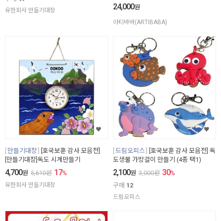
24,000
원
유한회사 만들기대장
아티바바(ARTIBABA)
만들기대장
[호국보훈 감사 모음전]
드림오피스
[호국보훈 감사 모음전] 독
[만들기대장]독도 시계만들기
도생물 가방걸이 만들기 (4종 택1)
4,700
17
2,100
30
원
5,610
원
%
원
3,000
원
%
유한회사 만들기대장
구매
12
드림오피스