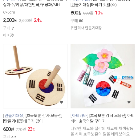
십자수/키링/대한민국/무궁화/MH
[만들기대장]태극기 깃발(소)
6×6cm
800
10
원
880
원
%
2,000
24
원
2,600
원
%
구매
80
구매
7
유한회사 만들기대장
아이꿈터
만들기대장
[호국보훈 감사 모음전]
아티바바
[호국보훈 감사 모음전] 아티
[만들기대장]태극기 팽이
바바 호국의달 꾸미기
600
23
다양한 재료와 질감의 재료에 채색활동
원
770
원
%
을 하며 호국보훈의 달을 배워보아요
구매
47