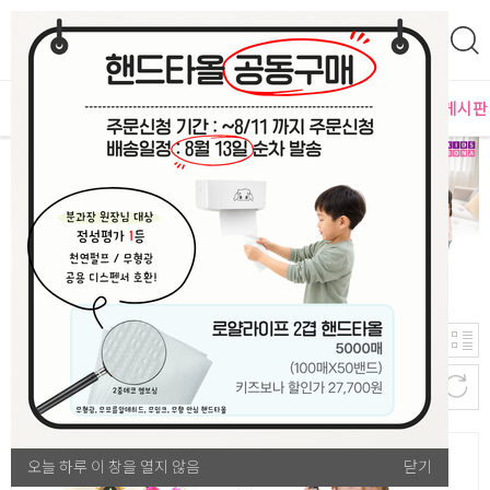
0
영
MD추천
PLAYLAB
NEW
BEST
입점사별
이벤트 게시판
40
신규등록순
개
호국보훈 감사 모음전
오늘 하루 이 창을 열지 않음
오늘 하루 이 창을 열지 않음
닫기
닫기