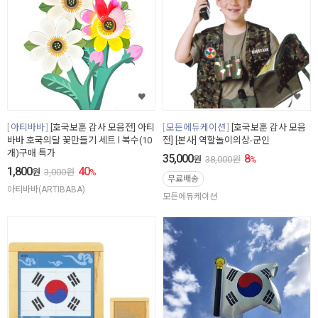
아티바바
[호국보훈 감사 모음전] 아티
모든에듀케이션
[호국보훈 감사 모음
바바 호국의달 꽃만들기 세트 l 복수(10
전] [본사] 역할놀이의상-군인
개)구매 특가
35,000
8
원
38,000
원
%
1,800
40
원
3,000
원
%
무료배송
아티바바(ARTIBABA)
모든에듀케이션