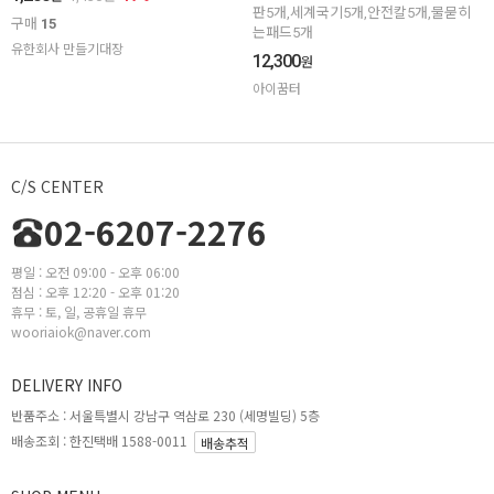
판5개,세계국기5개,안전칼5개,물묻히
구매
15
는패드5개
유한회사 만들기대장
12,300
원
아이꿈터
C/S CENTER
02-6207-2276
평일 : 오전 09:00 - 오후 06:00
점심 : 오후 12:20 - 오후 01:20
휴무 : 토, 일, 공휴일 휴무
wooriaiok@naver.com
DELIVERY INFO
반품주소 :
서울특별시 강남구 역삼로 230 (세명빌딩) 5층
배송조회 : 한진택배 1588-0011
배송추적