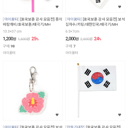
아이꿈터
[호국보훈 감사 모음전] 종이
아이꿈터
[호국보훈 감사 모음전] 보석
바람개비/호국보훈/태극기/MH
십자수/키링/대한민국/태극기/MH
13.3×37 cm
6.5×7cm
1,200
25
2,000
24
원
1,600
원
%
원
2,600
원
%
구매
98
구매
7
아이꿈터
아이꿈터
아이꿈터
[호국보훈 감사 모음전] 보석
만들기대장
[호국보훈 감사 모음전]