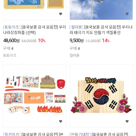
토토이즈
[호국보훈 감사 모음전] 우리
컬러룬
[호국보훈 감사 모음전] 우리나
나라상징퍼즐 (선택)
라 태극기 지도 만들기 색칠풍선
48,600
10
9,500
14
원
54,000
원
%
원
11,000
원
%
구매
4
구매
4
토토이즈
컬러룬
핑키밍키
[호국보훈 감사 모음전] [본
만들기대장
[호국보훈 감사 모음전]