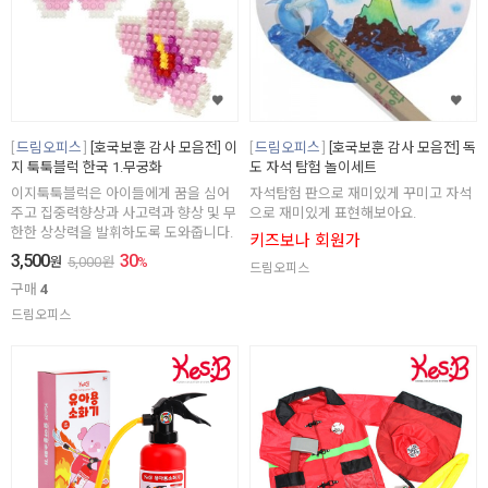
드림오피스
[호국보훈 감사 모음전] 이
드림오피스
[호국보훈 감사 모음전] 독
지 툭툭블럭 한국 1.무궁화
도 자석 탐험 놀이세트
이지툭툭블럭은 아이들에게 꿈을 심어
자석탐험 판으로 재미있게 꾸미고 자석
주고 집중력향상과 사고력과 향상 및 무
으로 재미있게 표현해보아요.
한한 상상력을 발휘하도록 도와줍니다.
키즈보나 회원가
3,500
30
원
5,000
원
%
드림오피스
구매
4
드림오피스