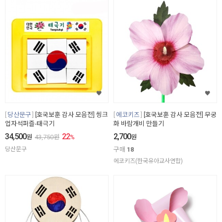
당산문구
[호국보훈 감사 모음전] 씽크
에코키즈
[호국보훈 감사 모음전] 무궁
업자석퍼즐-태극기
화 바람개비 만들기
34,500
22
2,700
원
43,750
원
%
원
당산문구
구매
18
에코키즈(한국유아교사연합)