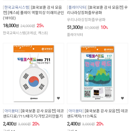
한국교육시스템
[호국보훈 감사 모음
플레이닥터
[호국보훈 감사 모음전] 우
전] [캐스B] 플레이 역할의상 미래의군인
리나라상징퍼즐무궁화
(18102)
우리나라상징퍼즐무궁화
18,000
25
원
24,000
원
%
51,300
10
원
57,000
원
%
한국교육시스템(코레샵, 캐스B)
플레이닥터
아이꿈터
[호국보훈 감사 모음전] 데코
아이꿈터
[호국보훈 감사 모음전] 데코
샌드디로/711/태극기/가방고리만들기
샌드액자/117/독도
2,400
20
2,400
20
원
3,000
원
%
원
3,000
원
%