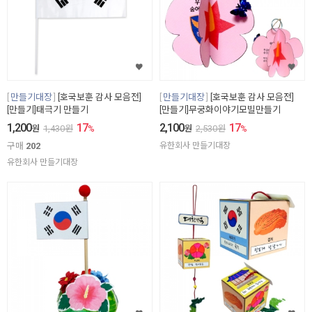
만들기대장
[호국보훈 감사 모음전]
만들기대장
[호국보훈 감사 모음전]
[만들기]태극기 만들기
[만들기]무궁화이야기모빌만들기
1,200
17
2,100
17
원
1,430
원
%
원
2,530
원
%
구매
202
유한회사 만들기대장
유한회사 만들기대장