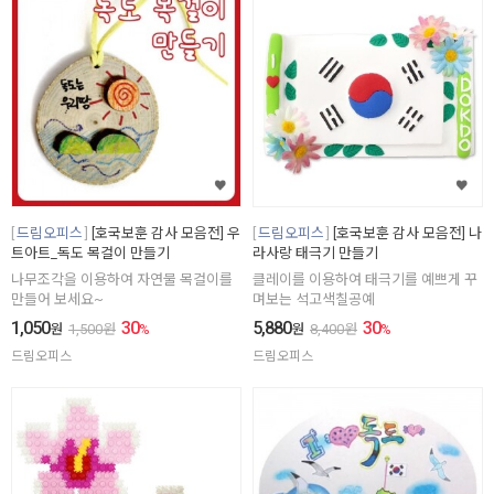
드림오피스
[호국보훈 감사 모음전] 우
드림오피스
[호국보훈 감사 모음전] 나
트아트_독도 목걸이 만들기
라사랑 태극기 만들기
나무조각을 이용하여 자연물 목걸이를
클레이를 이용하여 태극기를 예쁘게 꾸
만들어 보세요~
며보는 석고색칠공예
1,050
30
5,880
30
원
1,500
원
%
원
8,400
원
%
드림오피스
드림오피스