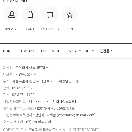
SHOP MENU
MYPAGE
CART
CS CENTER
EVENT
HOME
COMPANY
AGREEMENT
PRIVACY POLICY
입점문의
회사명 :
주식회사 해솔네트웍스
대표자 :
임연화, 오재란
주소 :
서울특별시 강남구 역삼로 230 (세명빌딩) 5층
전화 :
02-6207-2276
팩스 :
02-3471-6022
사업자등록번호 :
214-88-05280
[사업자정보확인]
통신판매업신고번호 :
제2013-서울강남-02759호
개인정보보호책임자 :
임연화, 오재란 (
wooriaiok@naver.com
)
호스팅 제공자 :
(주)가비아씨엔에스
COPYRIGHT (c)
주식회사 해솔네트웍스
ALL RIGHTS RESERVED.