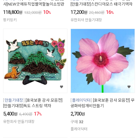
사]NEW굿에듀직업별역할놀이소방관
[만들기대장]스칸디아모스 태극기액자
118,800
10
17,200
16
원
132,000
원
%
원
20,460
원
%
핑키밍키
유한회사 만들기대장
만들기대장
[호국보훈 감사 모음전]
플레이닥터
[호국보훈 감사 모음전] 무
[만들기대장]독도 스트링 액자
궁화바람개비만들기
5,400
17
2,700
원
6,490
원
%
원
유한회사 만들기대장
구매
32
플레이닥터