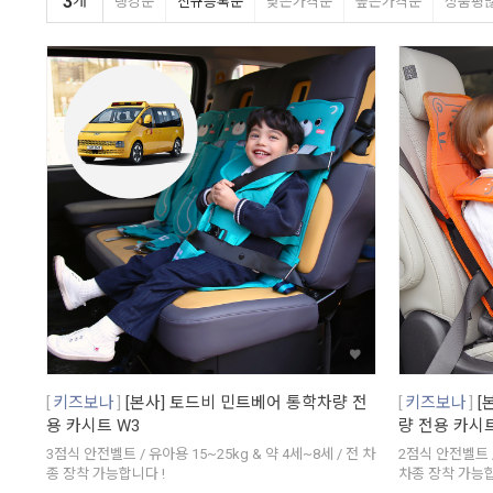
3
개
랭킹순
신규등록순
낮은가격순
높은가격순
상품평
키즈보나
[본사] 토드비 민트베어 통학차량 전
키즈보나
[
용 카시트 W3
량 전용 카시트
3점식 안전벨트 / 유아용 15~25kg & 약 4세~8세 / 전 차
2점식 안전벨트 /
종 장착 가능합니다 !
차종 장착 가능합