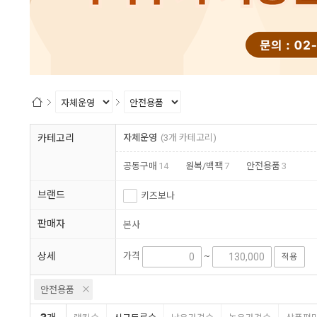
1
2
카테고리
자체운영
(3개 카테고리)
공동구매
14
원복/백팩
7
안전용품
3
브랜드
키즈보나
판매자
본사
상세
가격
~
적용
안전용품