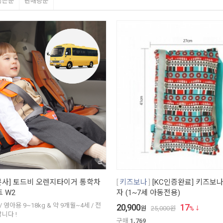
많은순
판매량순
본사] 토드비 오렌지타이거 통학차
키즈보나
[KC인증완료] 키즈보
 W2
자 (1~7세 아동전용)
 영아용 9~18kg & 약 9개월~4세 / 전
20,900
17
원
25,000
원
%
니다 !
구매
1,769