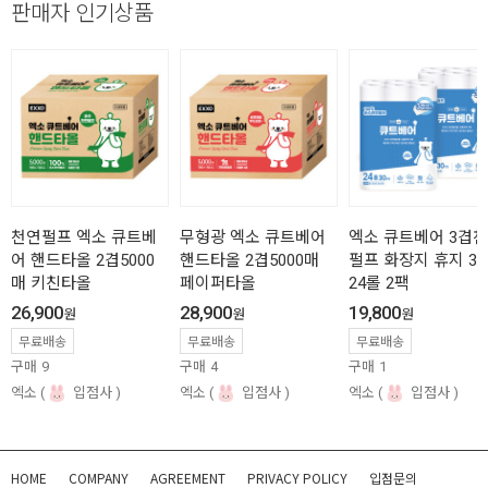
판매자 인기상품
천연펄프 엑소 큐트베
무형광 엑소 큐트베어
엑소 큐트베어 3겹
어 핸드타올 2겹5000
핸드타올 2겹5000매
펄프 화장지 휴지 30
매 키친타올
페이퍼타올
24롤 2팩
26,900
28,900
19,800
원
원
원
무료배송
무료배송
무료배송
구매
9
구매
4
구매
1
엑소
입점사
엑소
입점사
엑소
입점사
HOME
COMPANY
AGREEMENT
PRIVACY POLICY
입점문의