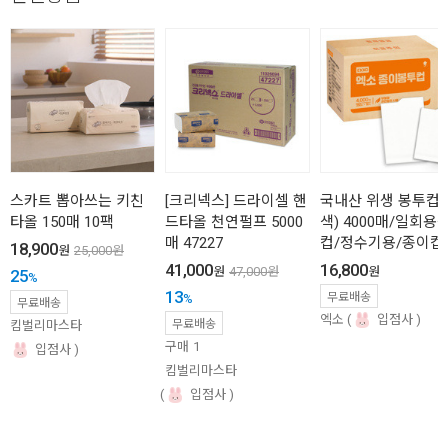
스카트 뽑아쓰는 키친
[크리넥스] 드라이셀 핸
국내산 위생 봉투컵(
타올 150매 10팩
드타올 천연펄프 5000
색) 4000매/일회용
매 47227
컵/정수기용/종이컵
18,900
원
25,000
원
41,000
16,800
원
47,000
원
원
25
%
13
무료배송
%
무료배송
엑소
입점사
무료배송
킴벌리마스타
구매
1
입점사
킴벌리마스타
입점사