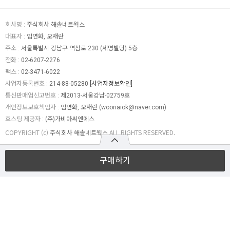
회사명 :
주식회사 해솔네트웍스
대표자 :
임연화, 오재란
주소 :
서울특별시 강남구 역삼로 230 (세명빌딩) 5층
전화 :
02-6207-2276
팩스 :
02-3471-6022
사업자등록번호 :
214-88-05280
[사업자정보확인]
통신판매업신고번호 :
제2013-서울강남-02759호
개인정보보호책임자 :
임연화, 오재란 (
wooriaiok@naver.com
)
호스팅 제공자 :
(주)가비아씨엔에스
COPYRIGHT (c)
주식회사 해솔네트웍스
ALL RIGHTS RESERVED.
구매하기