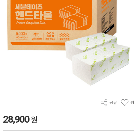
공유
찜
28,900
원