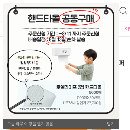
0
자체운영
MD추천
PLAYLAB
NEW
BEST
입점사별
이
안전/보건
위생 소모품
무형광 엑소 세븐데이즈 핸드타올 5000매 페이퍼
타올
오늘 하루 이 창을 열지 않음
오늘 하루 이 창을 열지 않음
닫기
닫기