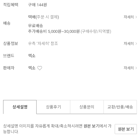
적립혜택
구매
144원
택배(
주문 시 결제
)
자세히
배송
무료배송
추가배송비
5,000원~30,000원
(구매수량/지역별)
상품정보
우측 '자세히' 참조
자세히
브랜드
엑소
판매자
엑소
자세히
상세설명
상품후기
상품문의
교환/반품/
배송
상세설명 이미지를 자유롭게 확대/축소하시려면
원본 보기
에서 가
원본 보기
능합니다.