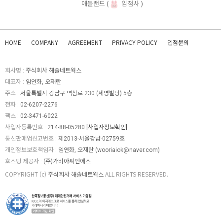
애들랜드
입점사
HOME
COMPANY
AGREEMENT
PRIVACY POLICY
입점문의
회사명 :
주식회사 해솔네트웍스
대표자 :
임연화, 오재란
주소 :
서울특별시 강남구 역삼로 230 (세명빌딩) 5층
전화 :
02-6207-2276
팩스 :
02-3471-6022
사업자등록번호 :
214-88-05280
[사업자정보확인]
통신판매업신고번호 :
제2013-서울강남-02759호
개인정보보호책임자 :
임연화, 오재란 (
wooriaiok@naver.com
)
호스팅 제공자 :
(주)가비아씨엔에스
COPYRIGHT (c)
주식회사 해솔네트웍스
ALL RIGHTS RESERVED.