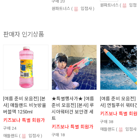
구매
20
원파트너스
입점
원파트너스
입점사
판매자 인기상품
[여름 준비 모음전] [본
★특별행사가★ [여름
[여름 준비 모음전] [
사] 애들랜드 비눗방울
준비 모음전] [본사] 루
사] 연필푸쉬 워터건
버블액 1250ml
시아워터건 보안경 세
키즈보나 특별 회원
트
키즈보나 특별 회원가
구매
38
키즈보나 특별 회원가
구매
24
애들랜드
입점사
구매
18
애들랜드
입점사