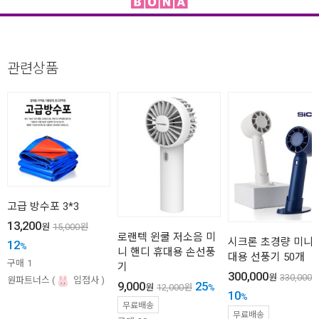
관련상품
고급 방수포 3*3
13,200
원
15,000
원
로랜텍 윈쿨 저소음 미
시크론 초경량 미니 
12
%
니 핸디 휴대용 손선풍
대용 선풍기 50개
구매
1
기
300,000
원
330,000
원파트너스
입점사
9,000
25
원
12,000
원
%
10
%
무료배송
무료배송