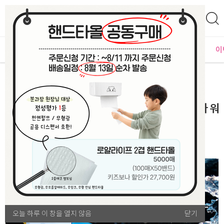
0
자체운영
MD추천
PLAYLAB
NEW
BEST
입점사별
이
선물/행사
소풍/야외 활동 용품
★특별행사가★ [여름 준비 모음전] [본사] 아리마 워
터건
오늘 하루 이 창을 열지 않음
오늘 하루 이 창을 열지 않음
닫기
닫기