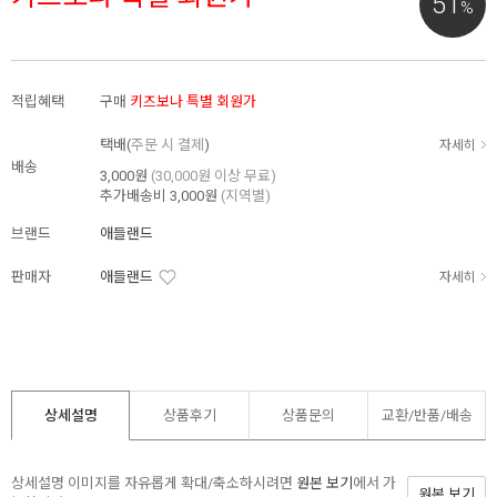
51
%
적립혜택
구매
키즈보나 특별 회원가
택배(
주문 시 결제
)
자세히
배송
3,000원
(30,000원 이상 무료)
추가배송비
3,000원
(지역별)
브랜드
애들랜드
판매자
애들랜드
자세히
상세설명
상품후기
상품문의
교환/반품/
배송
상세설명 이미지를 자유롭게 확대/축소하시려면
원본 보기
에서 가
원본 보기