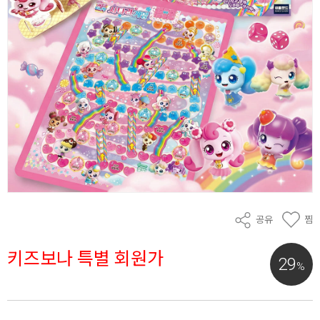
공유
찜
키즈보나 특별 회원가
29
%