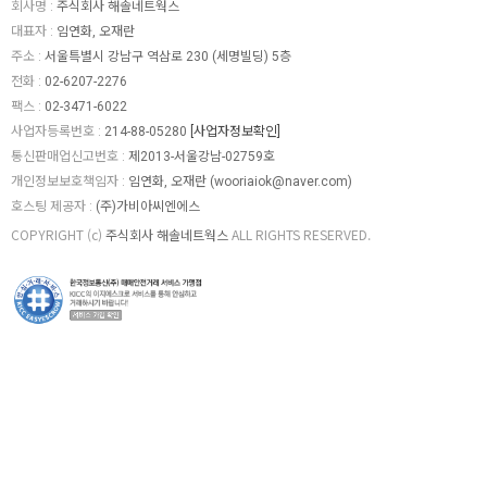
회사명 :
주식회사 해솔네트웍스
대표자 :
임연화, 오재란
주소 :
서울특별시 강남구 역삼로 230 (세명빌딩) 5층
전화 :
02-6207-2276
팩스 :
02-3471-6022
사업자등록번호 :
214-88-05280
[사업자정보확인]
통신판매업신고번호 :
제2013-서울강남-02759호
개인정보보호책임자 :
임연화, 오재란 (
wooriaiok@naver.com
)
호스팅 제공자 :
(주)가비아씨엔에스
COPYRIGHT (c)
주식회사 해솔네트웍스
ALL RIGHTS RESERVED.