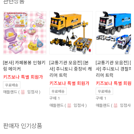
관련상품
[본사] 카페봉봉 인형키
[교통기관 모음전] [본
[교통기관 모음전] [
링 메이커
사] 주니토니 중장비 캐
사] 주니토니 경찰차
리어 트럭
리어 트럭
키즈보나 특별 회원가
키즈보나 특별 회원가
키즈보나 특별 회원
무료배송
무료배송
무료배송
애들랜드
입점사
구매
1
구매
1
애들랜드
입점사
애들랜드
입점사
판매자 인기상품