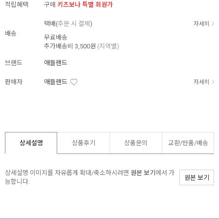
적립혜택
구매
키즈보나 특별 회원가
택배(
주문 시 결제
)
자세히
배송
무료배송
추가배송비
3,500원
(지역별)
브랜드
애들랜드
판매자
애들랜드
자세히
상세설명
상품후기
상품문의
교환/반품/
배송
상세설명 이미지를 자유롭게 확대/축소하시려면
원본 보기
에서 가
원본 보기
능합니다.