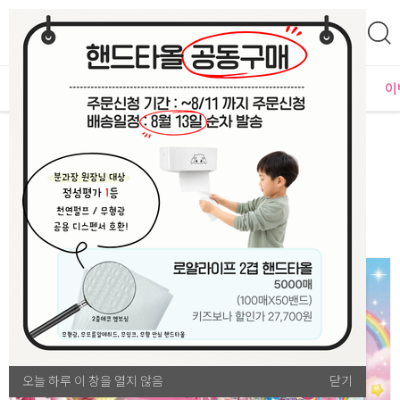
0
자체운영
MD추천
PLAYLAB
NEW
BEST
입점사별
이
문구/완구
기본 완구류
[본사] 새콤달콤 티니핑 사다리게임
오늘 하루 이 창을 열지 않음
오늘 하루 이 창을 열지 않음
닫기
닫기