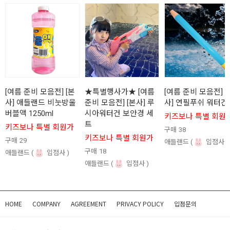
[여름 준비 모음전] [본
★특별행사가★ [여름
[여름 준비 모음전] [
사] 애들랜드 비눗방울
준비 모음전] [본사] 루
사] 연필푸쉬 워터건
버블액 1250ml
시아워터건 보안경 세
키즈보나 특별 회원
트
키즈보나 특별 회원가
구매
38
키즈보나 특별 회원가
구매
29
애들랜드
입점사
구매
18
애들랜드
입점사
애들랜드
입점사
HOME
COMPANY
AGREEMENT
PRIVACY POLICY
입점문의