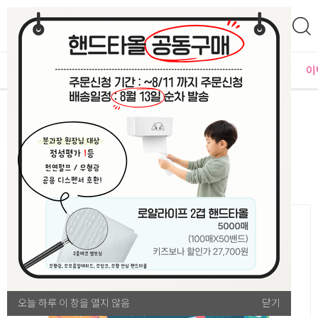
0
자체운영
MD추천
PLAYLAB
NEW
BEST
입점사별
이
문구/완구
미술도구·색칠류
스테판조셉리유저블스티커북우주
오늘 하루 이 창을 열지 않음
오늘 하루 이 창을 열지 않음
닫기
닫기