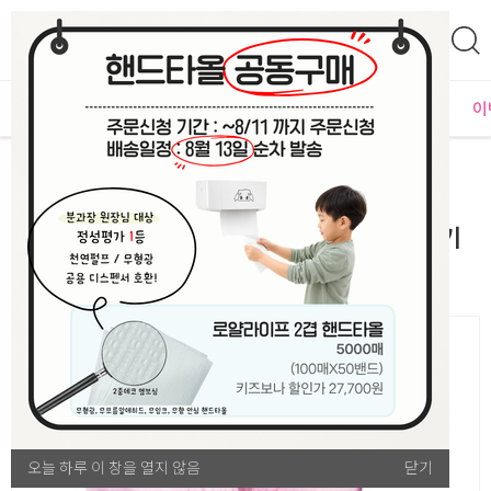
0
자체운영
MD추천
PLAYLAB
NEW
BEST
입점사별
이
만들기
공예/수예 재료
[호국보훈 감사 모음전] 무궁화 바람개비 만들기
오늘 하루 이 창을 열지 않음
오늘 하루 이 창을 열지 않음
닫기
닫기