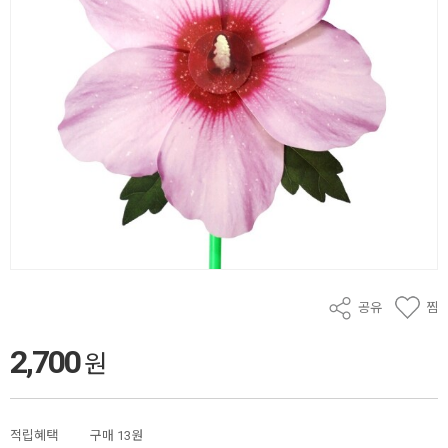
공유
찜
2,700
원
적립혜택
구매
13원