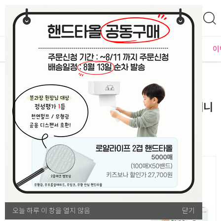
0
자체운영
MD추천
PLAYLAB
NEW
BEST
입점사별
이
영역/놀이
역할놀이
[교통기관 모음전] 국민도로테이프 뛰뛰폭폭+미니
카1종 (자동차도로+기찻길세트)
오늘 하루 이 창을 열지 않음
오늘 하루 이 창을 열지 않음
닫기
닫기