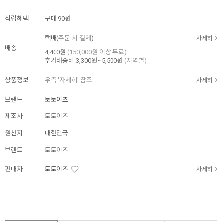
적립혜택
구매
90원
택배(
주문 시 결제
)
자세히
배송
4,400원
(150,000원 이상 무료)
추가배송비
3,300원~5,500원
(지역별)
상품정보
우측 '자세히' 참조
자세히
브랜드
토토이즈
제조사
토토이즈
원산지
대한민국
브랜드
토토이즈
판매자
토토이즈
자세히