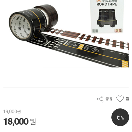
공유
찜
19,000
원
6
%
18,000
원