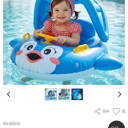
공유
찜
36,400
원