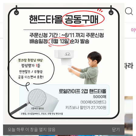
0
자체운영
MD추천
PLAYLAB
NEW
BEST
입점사별
이
선물/행사
소풍/야외 활동 용품
[여름 준비 모음전] [본사] 아이오감 프렌즈 펭귄 파라
솔 보행기 튜브
오늘 하루 이 창을 열지 않음
오늘 하루 이 창을 열지 않음
닫기
닫기