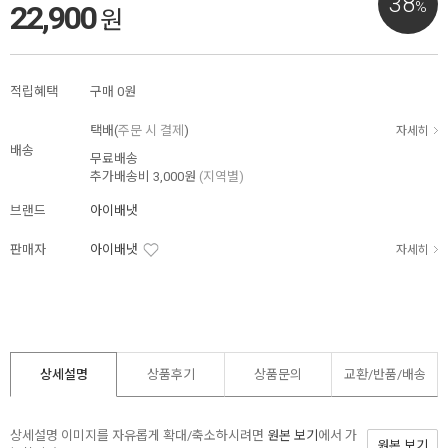
38
%
22,900
원
적립혜택
구매
0원
택배(
주문 시 결제
)
자세히
배송
무료배송
추가배송비
3,000원
(지역별)
브랜드
아이배냇
판매자
아이배냇
자세히
상세설명
상품후기
상품문의
교환/반품/
배송
상세설명 이미지를 자유롭게 확대/축소하시려면
원본 보기
에서 가
원본 보기