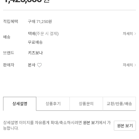
적립혜택
구매
71,250원
택배(
주문 시 결제
)
자세히
배송
무료배송
브랜드
키즈보나
판매자
본사
자세히
상세설명
상품후기
상품문의
교환/반품/
배송
상세설명 이미지를 자유롭게 확대/축소하시려면
원본 보기
에서 가
원본 보기
능합니다.