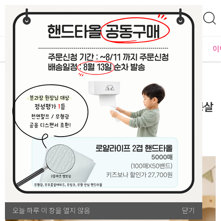
0
자체운영
MD추천
PLAYLAB
NEW
BEST
입점사별
이
MD추천
아이루카 살균서랍장 특별전
[본사] 키즈보나X아이루카 프로모션 B [2구 자동살
균 서랍장 + 방염쿠션 포함]
940(W) x 360(D) x 390(H) mm
오늘 하루 이 창을 열지 않음
오늘 하루 이 창을 열지 않음
닫기
닫기