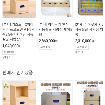
[본사] 키즈보나X아이
[본사] 아이루카 안심
[본사] 아이루카 안심
루카 프로모션 A [상단
자동살균 서랍장 체어5
자동살균 서랍장 체
수납공간 + 하단 자동
형
형
살균 서랍장]
2,860,000
2,310,000
원
원
1,040,000
원
무료배송
무료배송
무료배송
후기
1
구매
2
판매자 인기상품