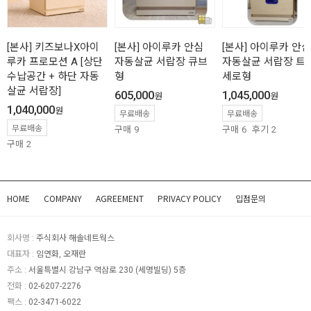
[본사] 키즈보나X아이
[본사] 아이루카 안심
[본사] 아이루카 안심
루카 프로모션 A [상단
자동살균 서랍장 큐브
자동살균 서랍장 트
수납공간 + 하단 자동
형
세로형
살균 서랍장]
605,000
1,045,000
원
원
1,040,000
원
무료배송
무료배송
무료배송
구매
9
구매
6
후기
2
구매
2
HOME
COMPANY
AGREEMENT
PRIVACY POLICY
입점문의
회사명 :
주식회사 해솔네트웍스
대표자 :
임연화, 오재란
주소 :
서울특별시 강남구 역삼로 230 (세명빌딩) 5층
전화 :
02-6207-2276
팩스 :
02-3471-6022