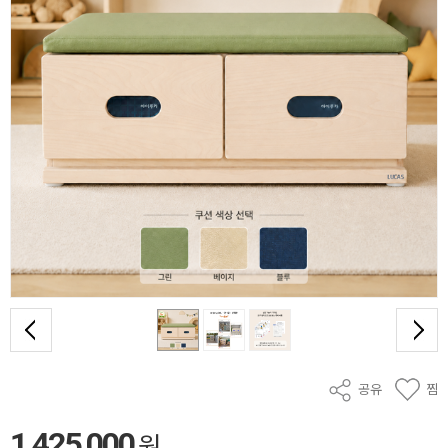
공유
찜
1,425,000
원