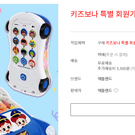
키즈보나 특별 회원
적립혜택
구매
키즈보나 특별 회
택배(
주문 시 결제
)
배송
무료배송
추가배송비
3,500원
(
브랜드
애들랜드
판매자
애들랜드