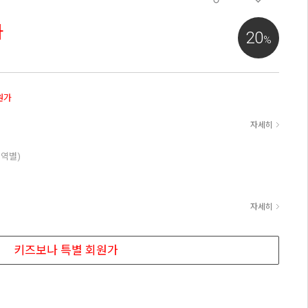
가
20
%
원가
자세히
지역별)
자세히