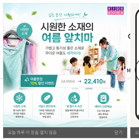
자체운영
MD
전체카테고리
문구/완구
기본 완구류
오늘 하루 이 창을 열지 않음
닫기
오