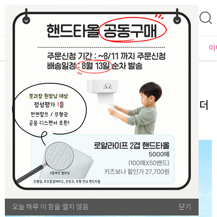
0
자체운영
MD추천
PLAYLAB
NEW
BEST
입점사별
이
문구/완구
기본 완구류
[교통기관 모음전] [만들기대장]고무탄성 글라이더
오늘 하루 이 창을 열지 않음
오늘 하루 이 창을 열지 않음
닫기
닫기