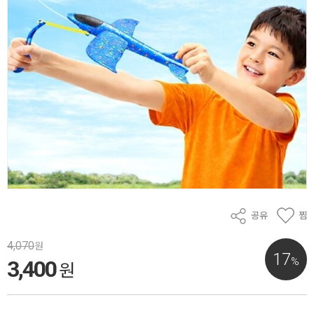
공유
찜
4,070
원
17
%
3,400
원