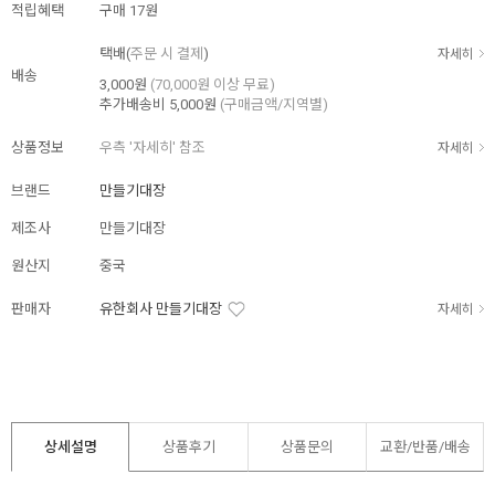
적립혜택
구매
17원
택배(
주문 시 결제
)
자세히
배송
3,000원
(70,000원 이상 무료)
추가배송비
5,000원
(구매금액/지역별)
상품정보
우측 '자세히' 참조
자세히
브랜드
만들기대장
제조사
만들기대장
원산지
중국
판매자
유한회사 만들기대장
자세히
상세설명
상품후기
상품문의
교환/반품/
배송